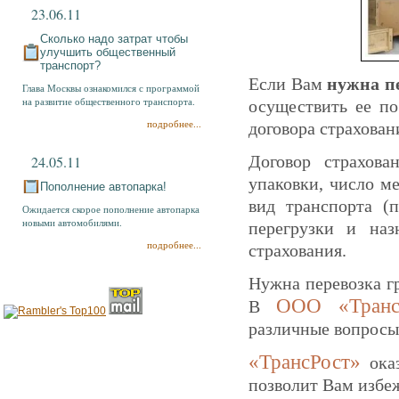
23.06.11
Сколько надо затрат чтобы
улучшить общественный
транспорт?
Если Вам
нужна пе
Глава Москвы ознакомился с программой
на развитие общественного транспорта.
осуществить ее по
подробнее...
договора страховани
Договор страхова
24.05.11
упаковки, число ме
Пополнение автопарка!
вид транспорта (п
Ожидается скорое пополнение автопарка
новыми автомобилями.
перегрузки и наз
подробнее...
страхования.
Нужна перевозка г
ООО «Транс
В
различные вопросы
«ТрансРост»
ока
позволит Вам избе